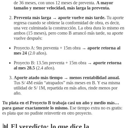
de 36 meses, con unos 12 meses de preventa.
A mayor
tamaño y menor velocidad, más larga la preventa.
Preventa más larga → aporte vuelve más tarde.
Tu aporte
regresa cuando se obtiene la conformidad de obra, es decir,
una vez culminada la construcción. La obra dura lo mismo en
ambos (15 meses), pero como B arrancó más tarde, su aporte
vuelve después:
Proyecto A: 9m preventa + 15m obra →
aporte retorna al
mes 24
(2.0 años).
Proyecto B: 13.5m preventa + 15m obra →
aporte retorna
al mes 28.5
(2.4 años).
Aporte atado más tiempo → menos rentabilidad anual.
Tus S/ 4M están “atrapados” más meses en B. Y esa misma
utilidad de S/ 1M, repartida en más años, rinde menos por
año.
Tu plata en el Proyecto B trabaja casi un año y medio más…
para ganar exactamente lo mismo.
Ese tiempo extra no es gratis:
es plata que no pudiste reinvertir en otro proyecto.
📊 El veredicto: lo que dice la