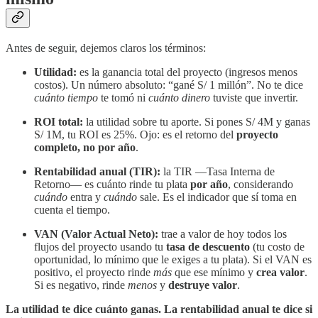
Antes de seguir, dejemos claros los términos:
Utilidad:
es la ganancia total del proyecto (ingresos menos
costos). Un número absoluto: “gané S/ 1 millón”. No te dice
cuánto tiempo
te tomó ni
cuánto dinero
tuviste que invertir.
ROI total:
la utilidad sobre tu aporte. Si pones S/ 4M y ganas
S/ 1M, tu ROI es 25%. Ojo: es el retorno del
proyecto
completo, no por año
.
Rentabilidad anual (TIR):
la TIR —Tasa Interna de
Retorno— es cuánto rinde tu plata
por año
, considerando
cuándo
entra y
cuándo
sale. Es el indicador que sí toma en
cuenta el tiempo.
VAN (Valor Actual Neto):
trae a valor de hoy todos los
flujos del proyecto usando tu
tasa de descuento
(tu costo de
oportunidad, lo mínimo que le exiges a tu plata). Si el VAN es
positivo, el proyecto rinde
más
que ese mínimo y
crea valor
.
Si es negativo, rinde
menos
y
destruye valor
.
La utilidad te dice cuánto ganas. La rentabilidad anual te dice si