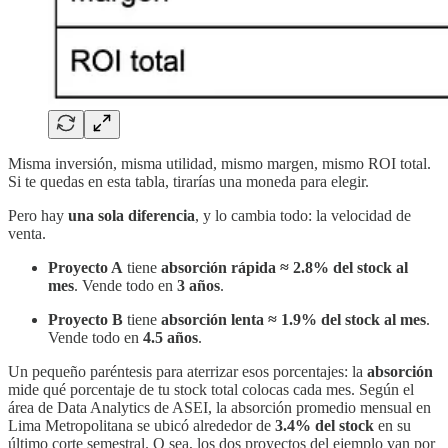
Misma inversión, misma utilidad, mismo margen, mismo ROI total.
Si te quedas en esta tabla, tirarías una moneda para elegir.
Pero hay
una sola diferencia
, y lo cambia todo: la velocidad de
venta.
Proyecto A
tiene
absorción rápida ≈ 2.8% del stock al
mes
. Vende todo en
3 años
.
Proyecto B
tiene
absorción lenta ≈ 1.9% del stock al mes
.
Vende todo en
4.5 años
.
Un pequeño paréntesis para aterrizar esos porcentajes: la
absorción
mide qué porcentaje de tu stock total colocas cada mes. Según el
área de Data Analytics de ASEI, la absorción promedio mensual en
Lima Metropolitana se ubicó alrededor de
3.4% del stock
en su
último corte semestral. O sea, los dos proyectos del ejemplo van por