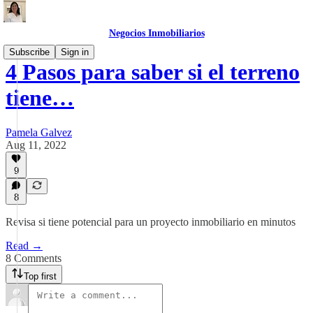
Negocios Inmobiliarios
Subscribe
Sign in
4 Pasos para saber si el terreno
tiene…
Pamela Galvez
Aug 11, 2022
9
8
Revisa si tiene potencial para un proyecto inmobiliario en minutos
Read →
8 Comments
Top first